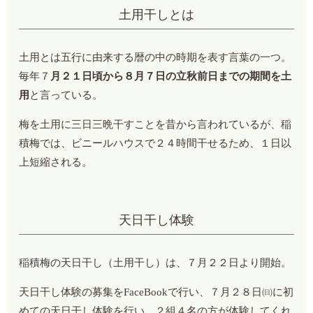
土用干しとは
土用とは五行に由来する暦の中の時期を表す言葉の一つ。
毎年７
月２１日頃から８月７日の立秋前日までの期間を土
用
と言っている。
梅を土用に三日三晩干すことを昔から言われているが、稲
積梅では、ビニールハウスで２４時間干せるため、１日以
上短縮される。
天日干し体験
稲積梅の天日干し（土用干し）は、７月２２日より開始。
天日干し体験の募集をFaceBookで行い、７月２８日㈰に初
めての天日干し体験を行い、２組４名の方が体験してくれ