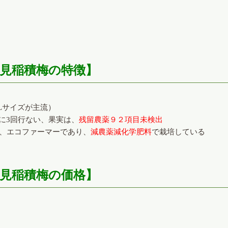
見稲積梅の特徴】
Lサイズが主流）
に3回行ない、果実は、
残留農薬９２項目未検出
は、エコファーマーであり、
減農薬減化学肥料
で栽培している
見稲積梅の価格】