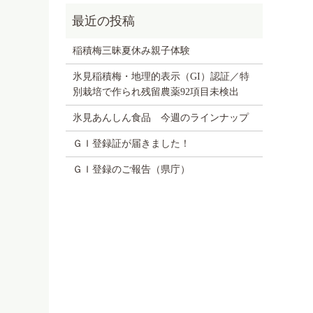
稲積梅三昧夏休み親子体験
氷見稲積梅・地理的表示（GI）認証／特
別栽培で作られ残留農薬92項目未検出
氷見あんしん食品 今週のラインナップ
ＧＩ登録証が届きました！
ＧＩ登録のご報告（県庁）