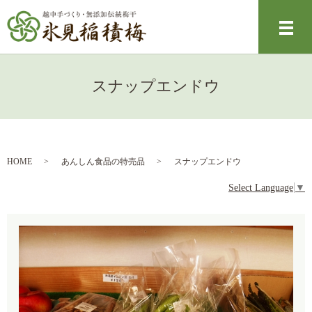
メ
スナップエンドウ
HOME
あんしん食品の特売品
スナップエンドウ
Select Language
▼