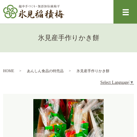
メ
氷見産手作りかき餅
HOME
あんしん食品の特売品
氷見産手作りかき餅
Select Language
▼