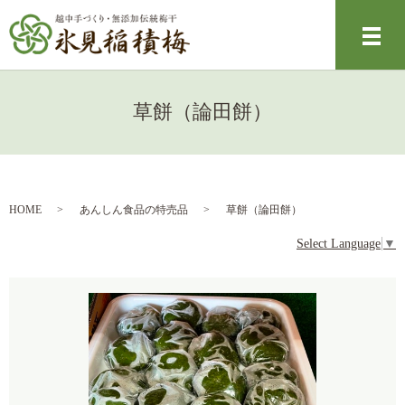
メ
草餅（論田餅）
HOME
あんしん食品の特売品
草餅（論田餅）
Select Language
▼