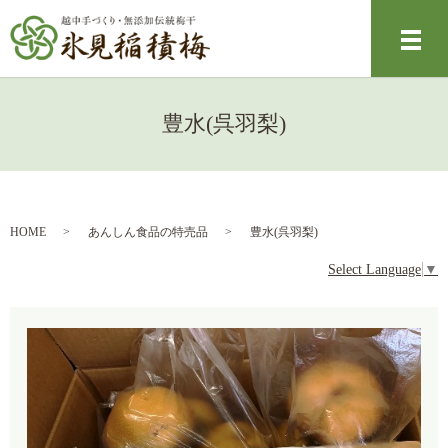
メ
豊水(呉羽梨)
HOME
あんしん食品の特売品
豊水(呉羽梨)
Select Language
▼