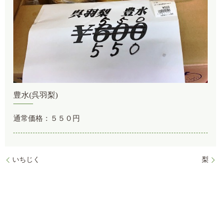
豊水(呉羽梨)
通常価格：５５０円
いちじく
梨